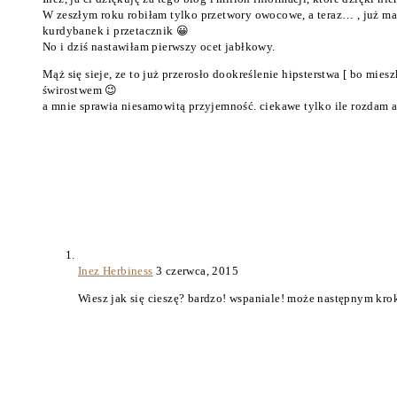
W zeszłym roku robiłam tylko przetwory owocowe, a teraz… , już ma
kurdybanek i przetacznik 😀
No i dziś nastawiłam pierwszy ocet jabłkowy.
Mąż się sieje, ze to już przerosło dookreślenie hipsterstwa [ bo mies
świrostwem 😉
a mnie sprawia niesamowitą przyjemność. ciekawe tylko ile rozdam 
Inez Herbiness
3 czerwca, 2015
Wiesz jak się cieszę? bardzo! wspaniale! może następnym kr