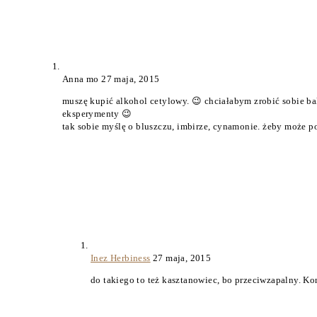
Anna mo
27 maja, 2015
muszę kupić alkohol cetylowy. 😉 chciałabym zrobić sobie ba
eksperymenty 😉
tak sobie myślę o bluszczu, imbirze, cynamonie. żeby może 
Inez Herbiness
27 maja, 2015
do takiego to też kasztanowiec, bo przeciwzapalny. Ko