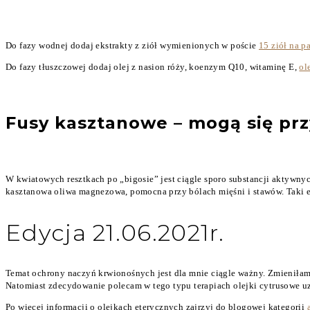
Do fazy wodnej dodaj ekstrakty z ziół wymienionych w poście
15 ziół na pa
Do fazy tłuszczowej dodaj olej z nasion róży, koenzym Q10, witaminę E,
ol
Fusy kasztanowe – mogą się prz
W kwiatowych resztkach po „bigosie” jest ciągle sporo substancji aktywny
kasztanowa oliwa magnezowa, pomocna przy bólach mięśni i stawów. Taki
Edycja 21.06.2021r.
Temat ochrony naczyń krwionośnych jest dla mnie ciągle ważny. Zmieniłam 
Natomiast zdecydowanie polecam w tego typu terapiach olejki cytrusowe uzy
Po więcej informacji o olejkach eterycznych zajrzyj do blogowej kategorii