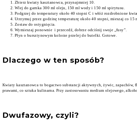
Zbierz kwiaty kasztanowca, przynajmniej 10.
Wlej do garnka 300 ml oleju, 150 ml wody i 150 ml spirytusu.
Podgrzej do temperatury około 40 stopni C i włóż rozdrobnione kwi
Utrzymuj przez godzinę temperaturę około 40 stopni, mieszaj co 15 
Zostaw do ostygnięcia.
Wymieszaj ponownie i przecedź, dobrze odciśnij swoje „fusy”.
Płyn o bursztynowym kolorze przelej do butelki. Gotowe.
Dlaczego w ten sposób?
Kwiaty kasztanowca to bogactwo substancji aktywnych, żywic, zapachów, flaw
prawami, co sztuka kulinarna. Przy zastosowaniu medium olejowego, alkoh
Dwufazowy, czyli?