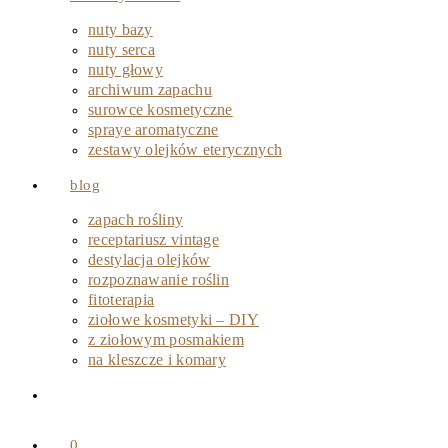
nuty bazy
nuty serca
nuty głowy
archiwum zapachu
surowce kosmetyczne
spraye aromatyczne
zestawy olejków eterycznych
blog
zapach rośliny
receptariusz vintage
destylacja olejków
rozpoznawanie roślin
fitoterapia
ziołowe kosmetyki – DIY
z ziołowym posmakiem
na kleszcze i komary
0