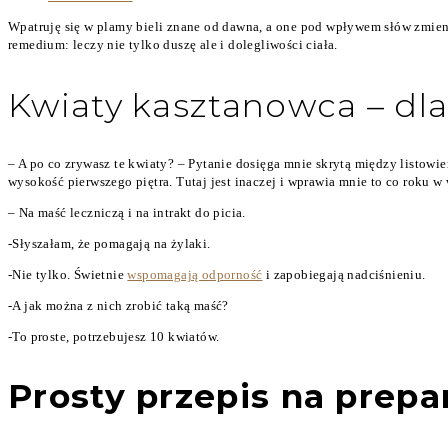
Wpatruję się w plamy bieli znane od dawna, a one pod wpływem słów zmieni
remedium: leczy nie tylko duszę ale i dolegliwości ciała.
Kwiaty kasztanowca – dl
– A po co zrywasz te kwiaty? – Pytanie dosięga mnie skrytą między listowi
wysokość pierwszego piętra. Tutaj jest inaczej i wprawia mnie to co roku w 
– Na maść leczniczą i na intrakt do picia.
-Słyszałam, że pomagają na żylaki.
-Nie tylko. Świetnie
wspomagają odporność
i zapobiegają nadciśnieniu.
-A jak można z nich zrobić taką maść?
-To proste, potrzebujesz 10 kwiatów.
Prosty przepis na prepa