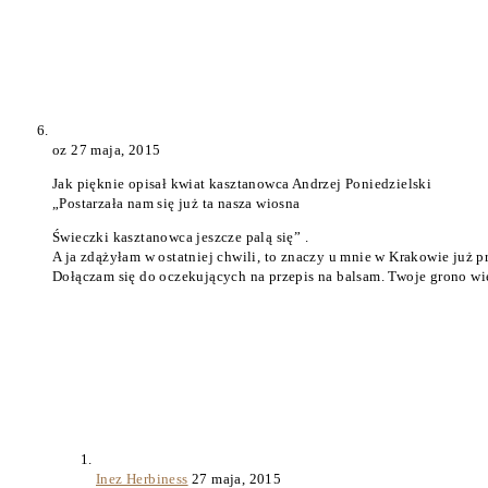
oz
27 maja, 2015
Jak pięknie opisał kwiat kasztanowca Andrzej Poniedzielski
„Postarzała nam się już ta nasza wiosna
Świeczki kasztanowca jeszcze palą się” .
A ja zdążyłam w ostatniej chwili, to znaczy u mnie w Krakowie już pr
Dołączam się do oczekujących na przepis na balsam. Twoje grono wiel
Inez Herbiness
27 maja, 2015