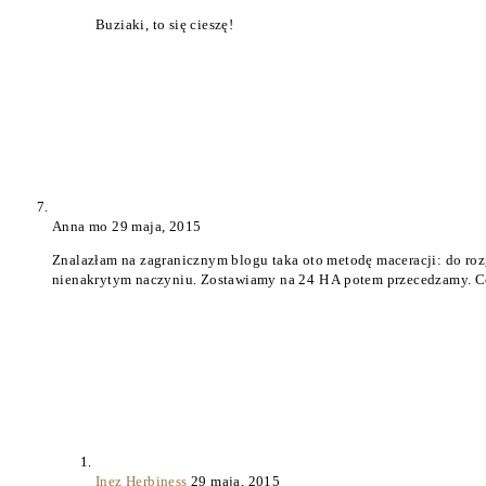
Buziaki, to się cieszę!
Anna mo
29 maja, 2015
Znalazłam na zagranicznym blogu taka oto metodę maceracji: do ro
nienakrytym naczyniu. Zostawiamy na 24 H A potem przecedzamy. C
Inez Herbiness
29 maja, 2015