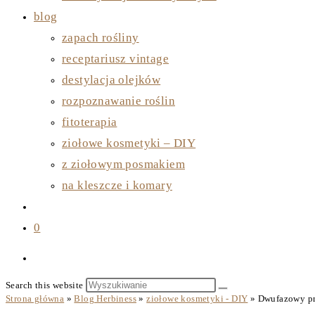
blog
zapach rośliny
receptariusz vintage
destylacja olejków
rozpoznawanie roślin
fitoterapia
ziołowe kosmetyki – DIY
z ziołowym posmakiem
na kleszcze i komary
0
Search this website
Strona główna
»
Blog Herbiness
»
ziołowe kosmetyki - DIY
»
Dwufazowy pre