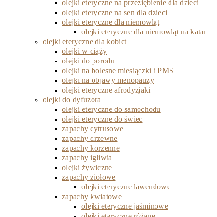
olejki eteryczne na przeziębienie dla dzieci
olejki eteryczne na sen dla dzieci
olejki eteryczne dla niemowląt
olejki eteryczne dla niemowląt na katar
olejki eteryczne dla kobiet
olejki w ciąży
olejki do porodu
olejki na bolesne miesiączki i PMS
olejki na objawy menopauzy
olejki eteryczne afrodyzjaki
olejki do dyfuzora
olejki eteryczne do samochodu
olejki eteryczne do świec
zapachy cytrusowe
zapachy drzewne
zapachy korzenne
zapachy igliwia
olejki żywiczne
zapachy ziołowe
olejki eteryczne lawendowe
zapachy kwiatowe
olejki eteryczne jaśminowe
olejki eteryczne różane