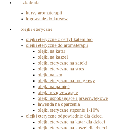
szkolenia
kursy aromaterapii
logowanie do kursów
olejki eteryczne
olejki eteryczne z certyfikatem bio
olejki eteryczne do aromaterapii
olejki na katar
olejki na kaszel
olejki eteryczne na zatoki
olejki eteryczne na stres
olejki na sen
olejki eteryczne na ból głowy
olejki na pamięć
olejki rozgrzewające
olejki uspokajające i przeciwlękowe
lawenda na oparzenia
olejki eteryczne stężenie 1-10%
olejki eteryczne odpowiednie dla dzieci
olejki eteryczne na katar dla dzieci
olejki eteryczne na kaszel dla dzieci