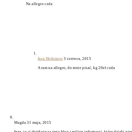
Na allegro czda
Inez Herbiness
3 czerwca, 2015
A tam na allegro, do mnie pisać, kg 20zł czda
Magda
31 maja, 2015
Inez, ja ci dziękuję za tego blog i milion informacji, które dzięki n