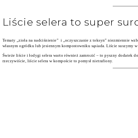
Liście selera to super sur
Tematy „zioła na nadciśnienie” i „oczyszczanie z toksyn” niezmiennie wzbu
własnym ogródku lub jesiennym kompostowniku sąsiada. Liście suszymy w 
Świeże liście i łodygi selera warto również zamrozić – to pyszny dodatek
rzeczywiście, liście selera w kompoście to pomysł nietrafiony.