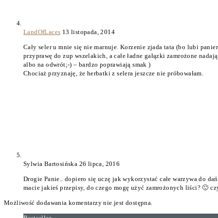
LandOfLaces
13 listopada, 2014
Cały seler u mnie się nie marnuje. Korzenie zjada tata (bo lubi pan
przyprawę do zup wszelakich, a całe ładne gałązki zamrożone nadają
albo na odwrót;-) – bardzo poprawiają smak )
Chociaż przyznaję, że herbatki z selera jeszcze nie próbowałam.
Sylwia Bartosińska
26 lipca, 2016
Drogie Panie.. dopiero się uczę jak wykorzystać całe warzywa do dań
macie jakieś przepisy, do czego mogę użyć zamrożonych liści? 🙂 c
Możliwość dodawania komentarzy nie jest dostępna.
Bestseller