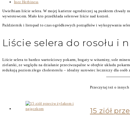
Inez Herbiness
Uwielbiam liście selera. W mojej karierze ogrodniczej są punktem chwały 
wywrotowcem. Mało kto przedkłada selerowe liście nad korzeń.
Październik i listopad to czas ogródkowych porządków i wykopywania selera
Liście selera do rosołu i n
Liście selera to bardzo wartościowy pokarm, bogaty w witaminy, sole minera
zielarski, ze względu na działanie przeciwzapalne w obrębie układu pokar
redukują poziom złego cholesterolu – idealny surowiec leczniczy dla osób 
Przeczytaj też o innyc
15 ziół pr