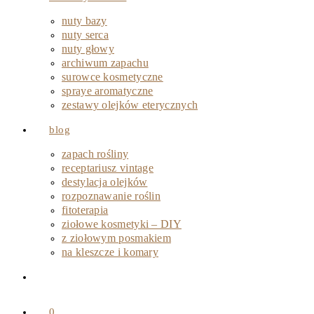
nuty bazy
nuty serca
nuty głowy
archiwum zapachu
surowce kosmetyczne
spraye aromatyczne
zestawy olejków eterycznych
blog
zapach rośliny
receptariusz vintage
destylacja olejków
rozpoznawanie roślin
fitoterapia
ziołowe kosmetyki – DIY
z ziołowym posmakiem
na kleszcze i komary
0