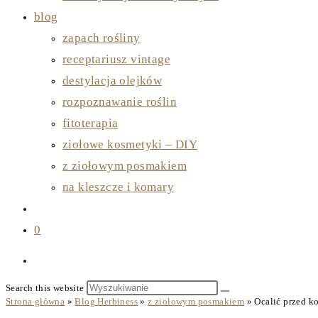
blog
zapach rośliny
receptariusz vintage
destylacja olejków
rozpoznawanie roślin
fitoterapia
ziołowe kosmetyki – DIY
z ziołowym posmakiem
na kleszcze i komary
0
Search this website
Strona główna
»
Blog Herbiness
»
z ziołowym posmakiem
»
Ocalić przed k