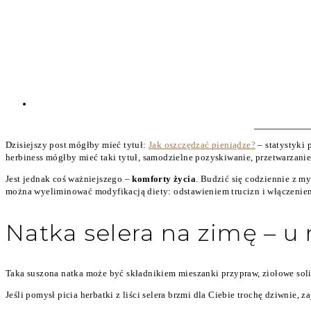
Dzisiejszy post mógłby mieć tytuł:
Jak oszczędzać pieniądze?
– statystyki 
herbiness mógłby mieć taki tytuł, samodzielne pozyskiwanie, przetwarzan
Jest jednak coś ważniejszego –
komforty życia
. Budzić się codziennie z my
można wyeliminować modyfikacją diety: odstawieniem trucizn i włączeniem z
Natka selera na zimę – u
Taka suszona natka może być składnikiem mieszanki przypraw, ziołowe soli 
Jeśli pomysł picia herbatki z liści selera brzmi dla Ciebie trochę dziwnie, z