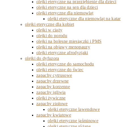
olejki eteryczne na przeziębienie dla dzieci
olejki eteryczne na sen dla dzieci
olejki eteryczne dla niemowląt
olejki eteryczne dla niemowląt na katar
olejki eteryczne dla kobiet
olejki w ciąży
olejki do porodu
olejki na bolesne miesiączki i PMS
olejki na objawy menopauzy
olejki eteryczne afrodyzjaki
olejki do dyfuzora
olejki eteryczne do samochodu
olejki eteryczne do świec
zapachy cytrusowe
zapachy drzewne
zapachy korzenne
zapachy igliwia
olejki żywiczne
zapachy ziołowe
olejki eteryczne lawendowe
zapachy kwiatowe
olejki eteryczne jaśminowe
olejki eteryczne różane