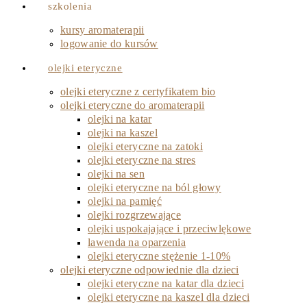
szkolenia
kursy aromaterapii
logowanie do kursów
olejki eteryczne
olejki eteryczne z certyfikatem bio
olejki eteryczne do aromaterapii
olejki na katar
olejki na kaszel
olejki eteryczne na zatoki
olejki eteryczne na stres
olejki na sen
olejki eteryczne na ból głowy
olejki na pamięć
olejki rozgrzewające
olejki uspokajające i przeciwlękowe
lawenda na oparzenia
olejki eteryczne stężenie 1-10%
olejki eteryczne odpowiednie dla dzieci
olejki eteryczne na katar dla dzieci
olejki eteryczne na kaszel dla dzieci