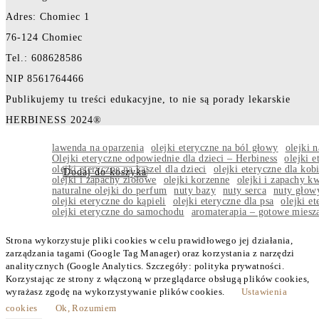
Adres: Chomiec 1
76-124 Chomiec
Tel.: 608628586
NIP 8561764466
Publikujemy tu treści edukacyjne, to nie są porady lekarskie
HERBINESS 2024®
lawenda na oparzenia
olejki eteryczne na ból głowy
olejki n
Olejki eteryczne odpowiednie dla dzieci – Herbiness
olejki e
olejki eteryczne na kaszel dla dzieci
olejki eteryczne dla kobi
Dodaj do koszyka
olejki i zapachy ziołowe
olejki korzenne
olejki i zapachy k
naturalne olejki do perfum
nuty bazy
nuty serca
nuty głow
olejki eteryczne do kąpieli
olejki eteryczne dla psa
olejki et
olejki eteryczne do samochodu
aromaterapia – gotowe miesz
Strona wykorzystuje pliki cookies w celu prawidłowego jej działania,
zarządzania tagami (Google Tag Manager) oraz korzystania z narzędzi
analitycznych (Google Analytics. Szczegóły: polityka prywatności.
Korzystając ze strony z włączoną w przeglądarce obsługą plików cookies,
wyrażasz zgodę na wykorzystywanie plików cookies.
Ustawienia
cookies
Ok, Rozumiem