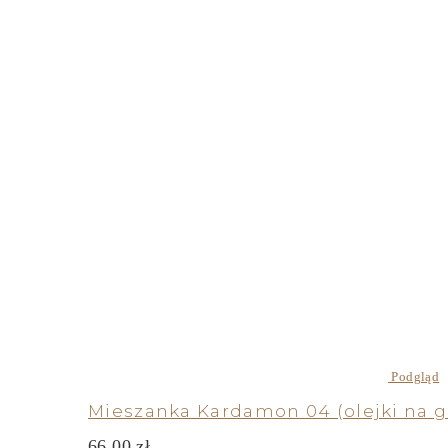
Podgląd
Mieszanka Kardamon 04 (olejki na go
66.00
zł