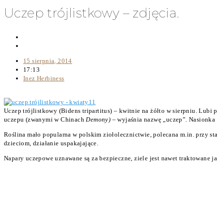
Uczep trójlistkowy – zdjęcia.
15 sierpnia, 2014
17:13
Inez Herbiness
Uczep trójlistkowy (Bidens tripartitus) – kwitnie na żółto w sierpniu. Lub
uczepu (zwanymi w Chinach
Demony) –
wyjaśnia nazwę „uczep”. Nasionka c
Roślina mało popularna w polskim ziołolecznictwie, polecana m.in. przy st
dzieciom, działanie uspakajające.
Napary uczepowe uznawane są za bezpieczne, ziele jest nawet traktowane ja