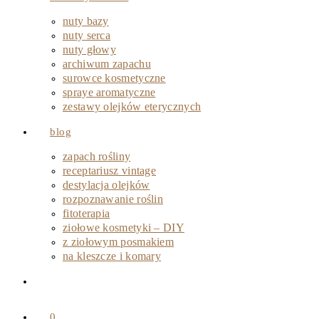
nuty bazy
nuty serca
nuty głowy
archiwum zapachu
surowce kosmetyczne
spraye aromatyczne
zestawy olejków eterycznych
blog
zapach rośliny
receptariusz vintage
destylacja olejków
rozpoznawanie roślin
fitoterapia
ziołowe kosmetyki – DIY
z ziołowym posmakiem
na kleszcze i komary
0