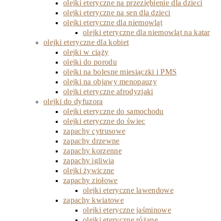
olejki eteryczne na przeziębienie dla dzieci
olejki eteryczne na sen dla dzieci
olejki eteryczne dla niemowląt
olejki eteryczne dla niemowląt na katar
olejki eteryczne dla kobiet
olejki w ciąży
olejki do porodu
olejki na bolesne miesiączki i PMS
olejki na objawy menopauzy
olejki eteryczne afrodyzjaki
olejki do dyfuzora
olejki eteryczne do samochodu
olejki eteryczne do świec
zapachy cytrusowe
zapachy drzewne
zapachy korzenne
zapachy igliwia
olejki żywiczne
zapachy ziołowe
olejki eteryczne lawendowe
zapachy kwiatowe
olejki eteryczne jaśminowe
olejki eteryczne różane