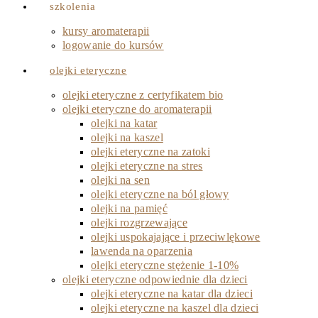
szkolenia
kursy aromaterapii
logowanie do kursów
olejki eteryczne
olejki eteryczne z certyfikatem bio
olejki eteryczne do aromaterapii
olejki na katar
olejki na kaszel
olejki eteryczne na zatoki
olejki eteryczne na stres
olejki na sen
olejki eteryczne na ból głowy
olejki na pamięć
olejki rozgrzewające
olejki uspokajające i przeciwlękowe
lawenda na oparzenia
olejki eteryczne stężenie 1-10%
olejki eteryczne odpowiednie dla dzieci
olejki eteryczne na katar dla dzieci
olejki eteryczne na kaszel dla dzieci