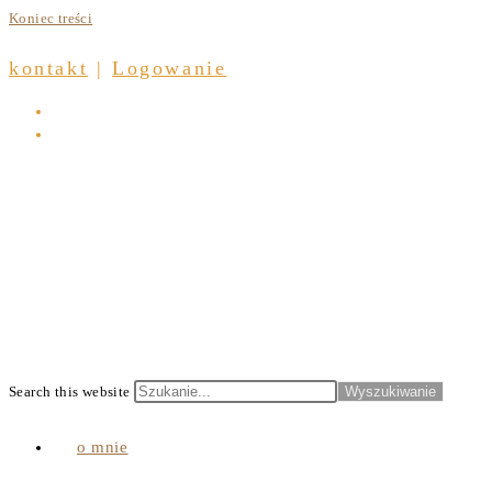
Koniec treści
kontakt
|
Logowanie
Search this website
Wyszukiwanie
o mnie