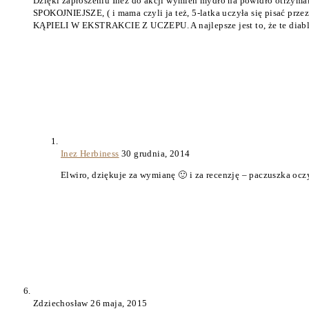
Dzięki zaproszeniu Inez do akcji wymień mydło na powidło otrzy
SPOKOJNIEJSZE, ( i mama czyli ja też, 5-latka uczyła się pisać prze
KĄPIELI W EKSTRAKCIE Z UCZEPU. A najlepsze jest to, że te diabl
Inez Herbiness
30 grudnia, 2014
Elwiro, dziękuje za wymianę 🙂 i za recenzję – paczuszka ocz
Zdziechosław
26 maja, 2015