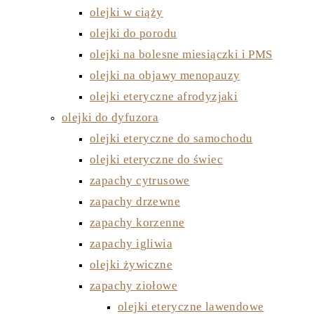
olejki w ciąży
olejki do porodu
olejki na bolesne miesiączki i PMS
olejki na objawy menopauzy
olejki eteryczne afrodyzjaki
olejki do dyfuzora
olejki eteryczne do samochodu
olejki eteryczne do świec
zapachy cytrusowe
zapachy drzewne
zapachy korzenne
zapachy igliwia
olejki żywiczne
zapachy ziołowe
olejki eteryczne lawendowe