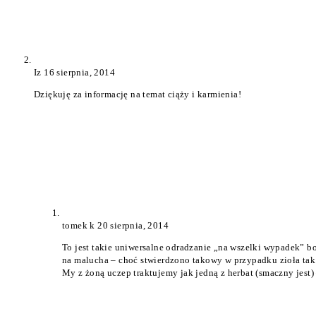
Iz
16 sierpnia, 2014
Dziękuję za informację na temat ciąży i karmienia!
tomek k
20 sierpnia, 2014
To jest takie uniwersalne odradzanie „na wszelki wypadek” bo
na malucha – choć stwierdzono takowy w przypadku zioła tak
My z żoną uczep traktujemy jak jedną z herbat (smaczny jest)