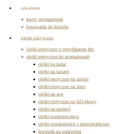
szkolenia
kursy aromaterapii
logowanie do kursów
olejki eteryczne
olejki eteryczne z certyfikatem bio
olejki eteryczne do aromaterapii
olejki na katar
olejki na kaszel
olejki eteryczne na zatoki
olejki eteryczne na stres
olejki na sen
olejki eteryczne na ból głowy
olejki na pamięć
olejki rozgrzewające
olejki uspokajające i przeciwlękowe
lawenda na oparzenia