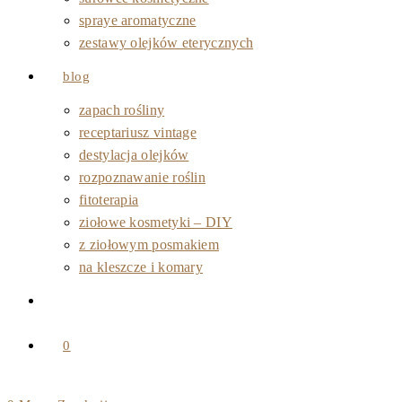
spraye aromatyczne
zestawy olejków eterycznych
blog
zapach rośliny
receptariusz vintage
destylacja olejków
rozpoznawanie roślin
fitoterapia
ziołowe kosmetyki – DIY
z ziołowym posmakiem
na kleszcze i komary
0