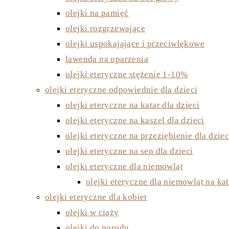
olejki na pamięć
olejki rozgrzewające
olejki uspokajające i przeciwlękowe
lawenda na oparzenia
olejki eteryczne stężenie 1-10%
olejki eteryczne odpowiednie dla dzieci
olejki eteryczne na katar dla dzieci
olejki eteryczne na kaszel dla dzieci
olejki eteryczne na przeziębienie dla dziec
olejki eteryczne na sen dla dzieci
olejki eteryczne dla niemowląt
olejki eteryczne dla niemowląt na kat
olejki eteryczne dla kobiet
olejki w ciąży
olejki do porodu