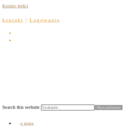
Koniec treści
kontakt
|
Logowanie
Search this website
Wyszukiwanie
o mnie