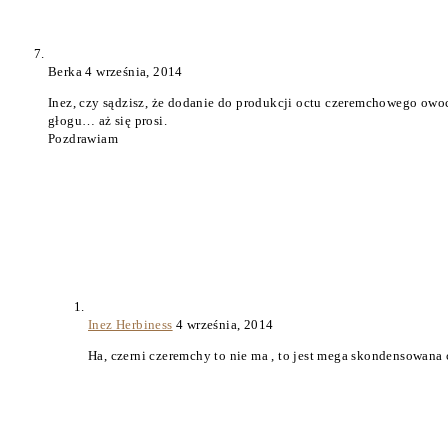
Berka
4 września, 2014
Inez, czy sądzisz, że dodanie do produkcji octu czeremchowego ow
głogu… aż się prosi.
Pozdrawiam
Inez Herbiness
4 września, 2014
Ha, czerni czeremchy to nie ma , to jest mega skondensowana 