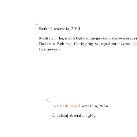
Berka
6 września, 2014
Mądrala… ha, niech będzie „mega skondensowana cze
Dodałam. Robi się. Cenię głóg za jego dobroczynne, ła
Pozdrawiam
Inez Herbiness
7 września, 2014
🙂 dzisiaj zbierałam głóg