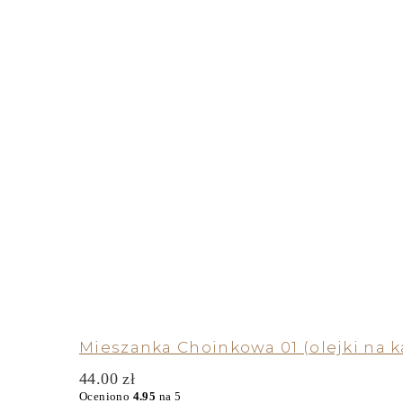
Mieszanka Choinkowa 01 (olejki na ka
44.00
zł
Oceniono
4.95
na 5