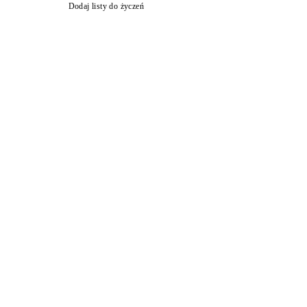
Dodaj listy do życzeń