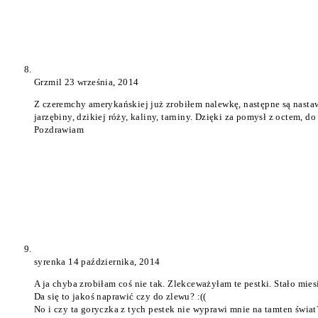
Grzmil
23 września, 2014
Z czeremchy amerykańskiej już zrobiłem nalewkę, następne są nasta
jarzębiny, dzikiej róży, kaliny, tarniny. Dzięki za pomysł z octem, 
Pozdrawiam
syrenka
14 października, 2014
A ja chyba zrobiłam coś nie tak. Zlekceważyłam te pestki. Stało mie
Da się to jakoś naprawić czy do zlewu? :((
No i czy ta goryczka z tych pestek nie wyprawi mnie na tamten świat