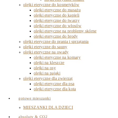
olejki eteryczne do kosmetyków
olejki eteryczne do masażu
olejki eteryczne do kąpieli
olejki eteryczne do twarzy
olejki eteryczne do włosów
olejki eteryczne na problemy skórne
olejki eteryczne do brody
olejki eteryczne do prania i sprzątania
olejki eteryczne do sauny
olejki eteryczne na owady
olejki eteryczne na komary
olejki na kleszcze
olejki na osy
olejki na pająki
olejki eteryczne dla zwierząt
olejki eteryczne dla psa
olejki eteryczne dla kota
gotowe mieszanki
MIESZANKI DLA DZIECI
absoluty & CO2