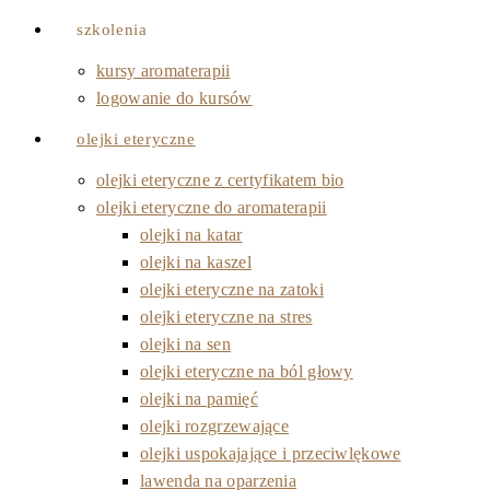
szkolenia
kursy aromaterapii
logowanie do kursów
olejki eteryczne
olejki eteryczne z certyfikatem bio
olejki eteryczne do aromaterapii
olejki na katar
olejki na kaszel
olejki eteryczne na zatoki
olejki eteryczne na stres
olejki na sen
olejki eteryczne na ból głowy
olejki na pamięć
olejki rozgrzewające
olejki uspokajające i przeciwlękowe
lawenda na oparzenia