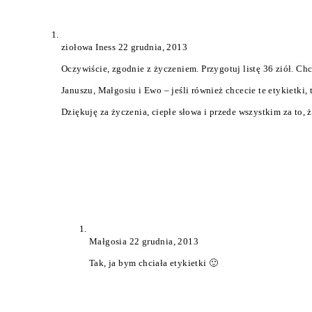
ziołowa Iness
22 grudnia, 2013
Oczywiście, zgodnie z życzeniem. Przygotuj listę 36 ziół. C
Januszu, Małgosiu i Ewo – jeśli również chcecie te etykietki, t
Dziękuję za życzenia, ciepłe słowa i przede wszystkim za to, ż
Małgosia
22 grudnia, 2013
Tak, ja bym chciała etykietki 🙂