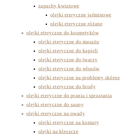
zapachy kwiatowe
olejki eteryczne jaśminowe
olejki eteryczne różane
olejki eteryczne do kosmetyków
olejki eteryczne do masażu
olejki eteryczne do kąpieli
olejki eteryczne do twarzy
olejki eteryczne do włosów
olejki eteryczne na problemy skórne
olejki eteryczne do brody
olejki eteryczne do prania i sprzątania
olejki eteryczne do sauny
olejki eteryczne na owady
olejki eteryczne na komary
olejki na kleszcze