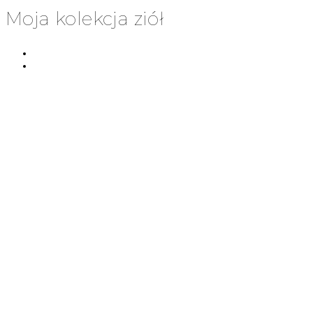
Moja kolekcja ziół