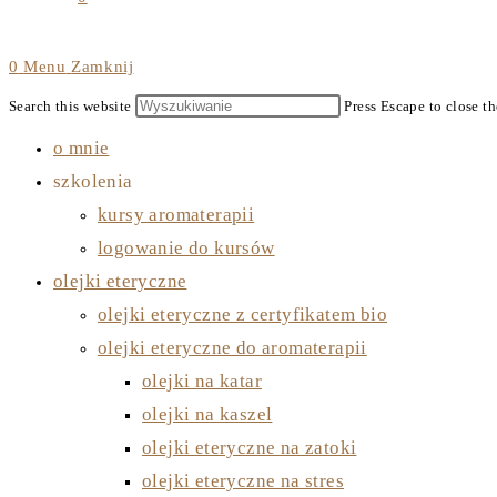
0
Menu
Zamknij
Search this website
Press Escape to close th
o mnie
szkolenia
kursy aromaterapii
logowanie do kursów
olejki eteryczne
olejki eteryczne z certyfikatem bio
olejki eteryczne do aromaterapii
olejki na katar
olejki na kaszel
olejki eteryczne na zatoki
olejki eteryczne na stres