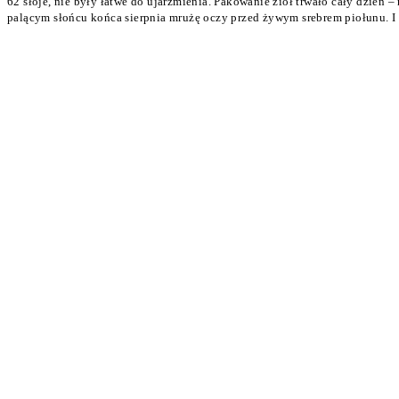
62 słoje,
nie były łatwe do ujarzmienia. Pakowanie ziół trwało cały dzień 
palącym słońcu końca sierpnia mrużę oczy przed żywym srebrem piołunu. I do