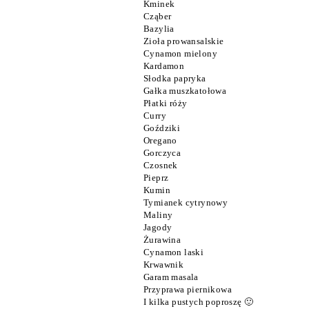
Kminek
Cząber
Bazylia
Zioła prowansalskie
Cynamon mielony
Kardamon
Słodka papryka
Gałka muszkatołowa
Płatki róży
Curry
Goździki
Oregano
Gorczyca
Czosnek
Pieprz
Kumin
Tymianek cytrynowy
Maliny
Jagody
Żurawina
Cynamon laski
Krwawnik
Garam masala
Przyprawa piernikowa
I kilka pustych poproszę 🙂