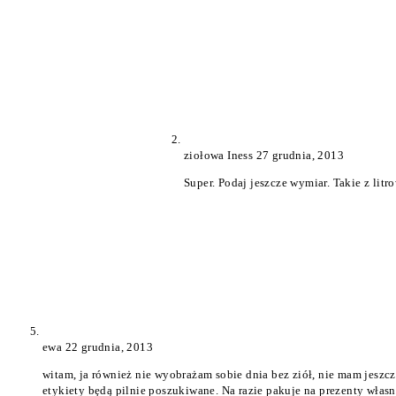
ziołowa Iness
27 grudnia, 2013
Super. Podaj jeszcze wymiar. Takie z lit
ewa
22 grudnia, 2013
witam, ja również nie wyobrażam sobie dnia bez ziół, nie mam jeszcz
etykiety będą pilnie poszukiwane. Na razie pakuje na prezenty wł