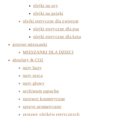
olejki na osy
olejki na pająki
olejki eteryczne dla zwierząt
olejki eteryczne dla psa
olejki eteryczne dla kota
gotowe mieszanki
MIESZANKI DLA DZIECI
absoluty & CO2
nuty bazy
nuty serca
nuty głowy
archiwum zapachu
surowce kosmetyczne
spraye aromatyczne
zestawy olejków eterycznych