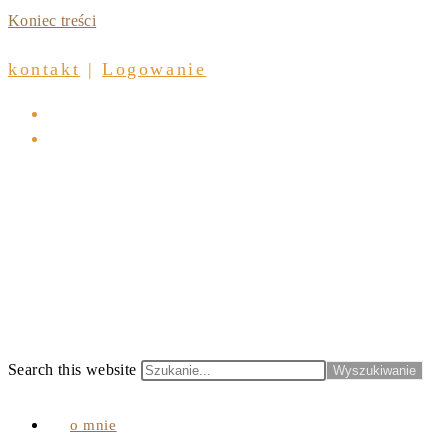
Koniec treści
kontakt
|
Logowanie
Search this website
Wyszukiwanie
o mnie