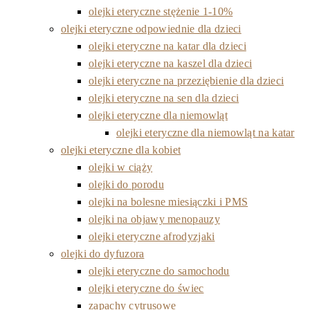
olejki eteryczne stężenie 1-10%
olejki eteryczne odpowiednie dla dzieci
olejki eteryczne na katar dla dzieci
olejki eteryczne na kaszel dla dzieci
olejki eteryczne na przeziębienie dla dzieci
olejki eteryczne na sen dla dzieci
olejki eteryczne dla niemowląt
olejki eteryczne dla niemowląt na katar
olejki eteryczne dla kobiet
olejki w ciąży
olejki do porodu
olejki na bolesne miesiączki i PMS
olejki na objawy menopauzy
olejki eteryczne afrodyzjaki
olejki do dyfuzora
olejki eteryczne do samochodu
olejki eteryczne do świec
zapachy cytrusowe